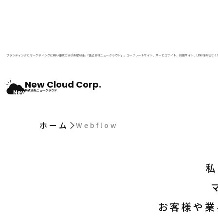
BLOG
ブランディングとマーケティングに強い東京のWeb制作会社「株式会社ニュークラウド」。コーポレートサイト、サービスサイト、採用サイト、LP制作お任せく
ブログ
New Cloud Corp.
株式会社ニュークラウド
ホーム
Webflow
私
お客様や業