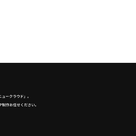
ニュークラウド」。
P制作お任せください。