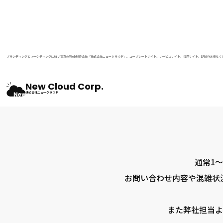
ブランディングとマーケティングに強い東京のWeb制作会社「株式会社ニュークラウド」。コーポレートサイト、サービスサイト、採用サイト、LP制作お任せく
New Cloud Corp.
株式会社ニュークラウド
通常1
お問い合わせ内容や混雑状
また弊社担当よ