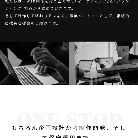
私たちは、Web制作を行う上で常に｢マーケティング｣と｢ブラン
ディング｣視点から進めていきます。
そして制作して終わりではなく、事業パートナーとして、継続的
に改善と提案をし続けます。
ONE STOP
もちろん企画設計から制作開発、そし
て保守運用まで、